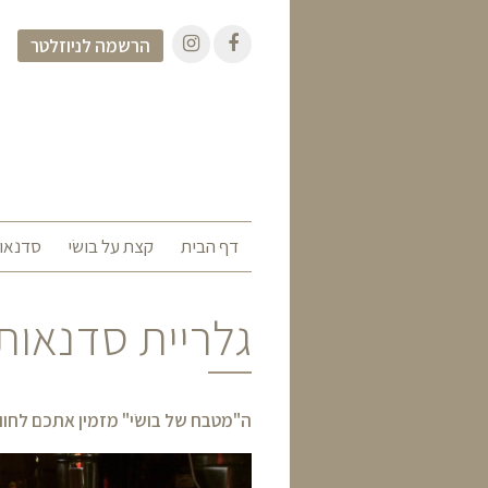
הרשמה לניוזלטר
דף הבית
קצת על בושׂי
סדנאות
גלריית סדנאות
ה"מטבח של בושׂי" מזמין אתכם לחוו