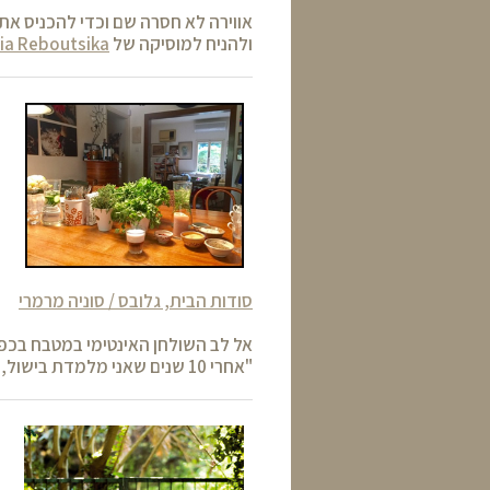
אווירה לא חסרה שם וכדי להכניס א
ולהניח למוסיקה של
ia Reboutsika
סודות הבית, גלובס / סוניה מרמרי
אל לב השולחן האינטימי במטבח בכפר
"אחרי 10 שנים שאני מלמדת בישול, התרגלתי לסדר את המנה על השולחן וגם להפעיל את האורחים אם צריך"