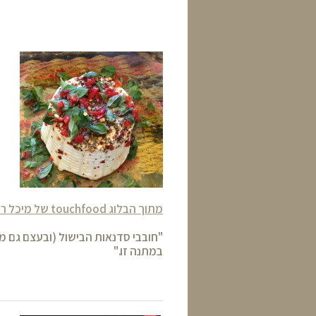
מתוך הבלוג touchfood של מיכל רוזנבך
"חובבי סדנאות הבישול (ובעצם גם מ
במתנה זו."