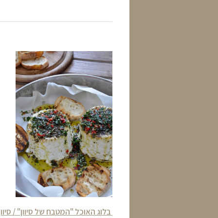
בלוג האוכל "המטבח של סיוון" / סיוו