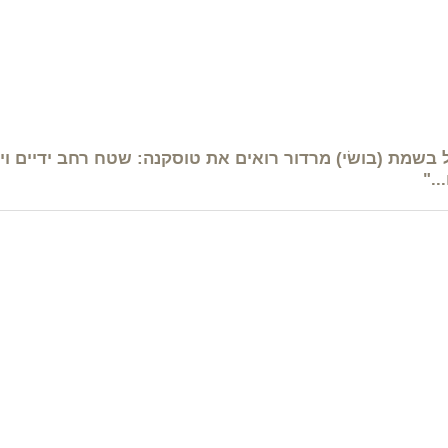
מת (בושׂי) מרדור רואים את טוסקנה: שטח רחב ידיים ויר
.."