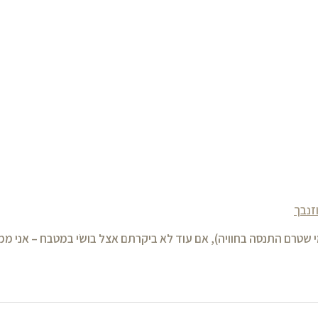
י שטרם התנסה בחוויה), אם עוד לא ביקרתם אצל בושׂי במטבח – אני 