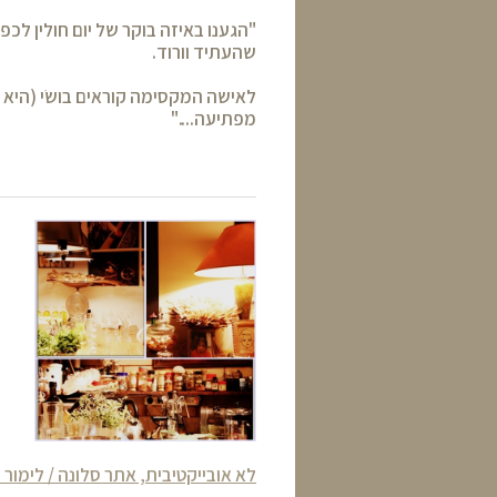
"הגענו באיזה בוקר של יום חולין לכ
שהעתיד וורוד.
לאישה המקסימה קוראים בושׂי (היא 
מפתיעה...."
לא אובייקטיבית, אתר סלונה / לימור ש