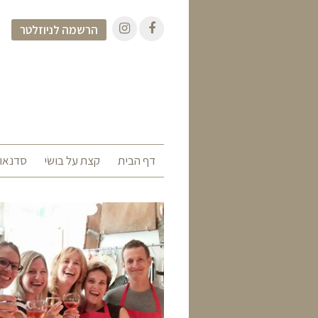
הרשמה לניוזלטר
דף הבית
קצת על בושׂי
סדנאות